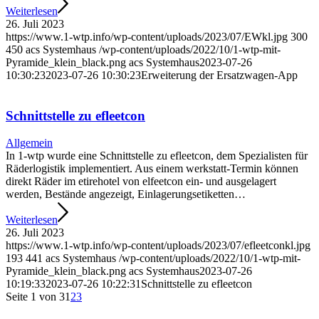
Weiterlesen
26. Juli 2023
https://www.1-wtp.info/wp-content/uploads/2023/07/EWkl.jpg
300
450
acs Systemhaus
/wp-content/uploads/2022/10/1-wtp-mit-
Pyramide_klein_black.png
acs Systemhaus
2023-07-26
10:30:23
2023-07-26 10:30:23
Erweiterung der Ersatzwagen-App
Schnittstelle zu efleetcon
Allgemein
In 1-wtp wurde eine Schnittstelle zu efleetcon, dem Spezialisten für
Räderlogistik implementiert. Aus einem werkstatt-Termin können
direkt Räder im etirehotel von elfeetcon ein- und ausgelagert
werden, Bestände angezeigt, Einlagerungsetiketten…
Weiterlesen
26. Juli 2023
https://www.1-wtp.info/wp-content/uploads/2023/07/efleetconkl.jpg
193
441
acs Systemhaus
/wp-content/uploads/2022/10/1-wtp-mit-
Pyramide_klein_black.png
acs Systemhaus
2023-07-26
10:19:33
2023-07-26 10:22:31
Schnittstelle zu efleetcon
Seite 1 von 3
1
2
3