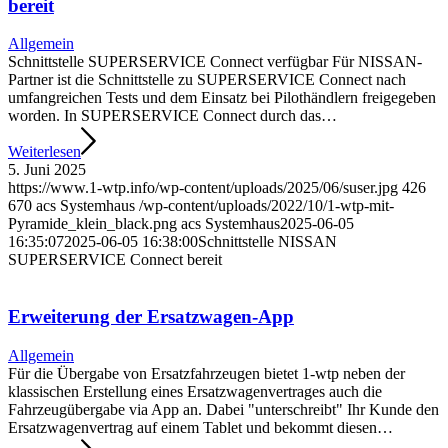
bereit
Allgemein
Schnittstelle SUPERSERVICE Connect verfügbar Für NISSAN-
Partner ist die Schnittstelle zu SUPERSERVICE Connect nach
umfangreichen Tests und dem Einsatz bei Pilothändlern freigegeben
worden. In SUPERSERVICE Connect durch das…
Weiterlesen
5. Juni 2025
https://www.1-wtp.info/wp-content/uploads/2025/06/suser.jpg
426
670
acs Systemhaus
/wp-content/uploads/2022/10/1-wtp-mit-
Pyramide_klein_black.png
acs Systemhaus
2025-06-05
16:35:07
2025-06-05 16:38:00
Schnittstelle NISSAN
SUPERSERVICE Connect bereit
Erweiterung der Ersatzwagen-App
Allgemein
Für die Übergabe von Ersatzfahrzeugen bietet 1-wtp neben der
klassischen Erstellung eines Ersatzwagenvertrages auch die
Fahrzeugübergabe via App an. Dabei "unterschreibt" Ihr Kunde den
Ersatzwagenvertrag auf einem Tablet und bekommt diesen…