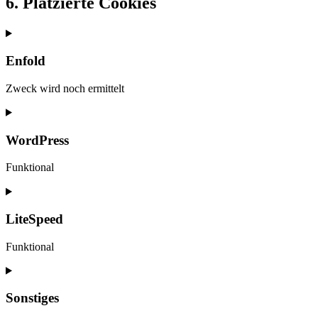
6. Platzierte Cookies
Enfold
Zweck wird noch ermittelt
Consent
to
service
WordPress
enfold
Funktional
Consent
to
service
LiteSpeed
wordpress
Funktional
Consent
to
service
Sonstiges
litespeed